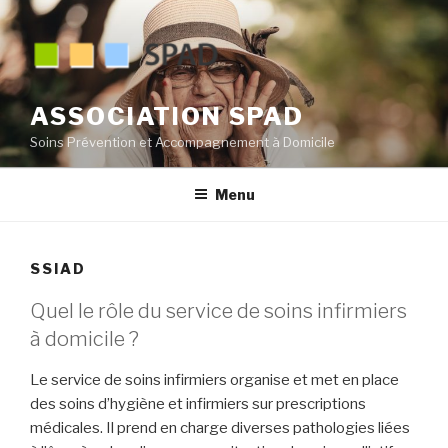
Aller
au
contenu
principal
ASSOCIATION SPAD
Soins Prévention et Accompagnement à Domicile
Menu
SSIAD
Quel le rôle du service de soins infirmiers
à domicile ?
Le service de soins infirmiers organise et met en place
des soins d’hygiène et infirmiers sur prescriptions
médicales. Il prend en charge diverses pathologies liées