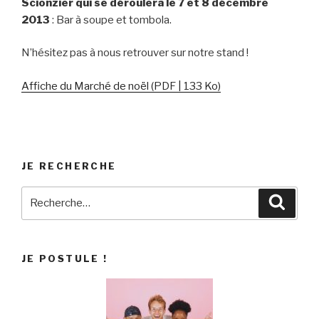
Scionzier qui se déroulera le 7 et 8 décembre
2013
: Bar à soupe et tombola.
N’hésitez pas à nous retrouver sur notre stand !
Affiche du Marché de noël (PDF | 133 Ko)
JE RECHERCHE
Recherche
Reche
pour
:
JE POSTULE !