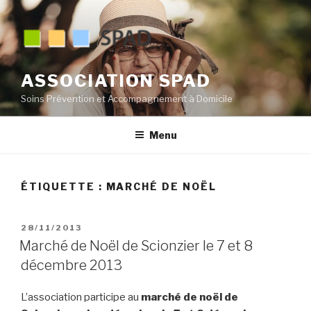
Aller
au
contenu
principal
ASSOCIATION SPAD
Soins Prévention et Accompagnement à Domicile
Menu
ÉTIQUETTE :
MARCHÉ DE NOËL
PUBLIÉ
28/11/2013
LE
Marché de Noël de Scionzier le 7 et 8
décembre 2013
L’association participe au
marché de noël de