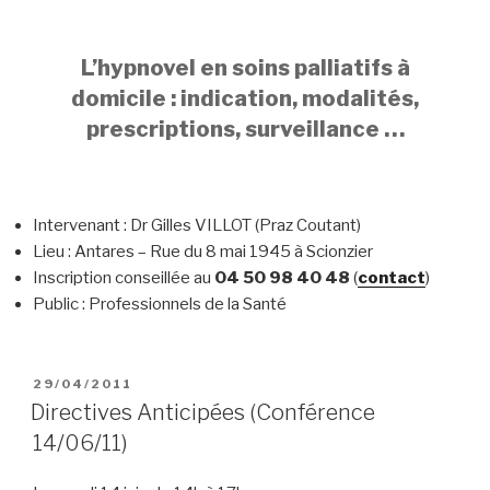
L’hypnovel en soins palliatifs à
domicile : indication, modalités,
prescriptions, surveillance …
Intervenant : Dr Gilles VILLOT (Praz Coutant)
Lieu : Antares – Rue du 8 mai 1945 à Scionzier
Inscription conseillée au
04 50 98 40 48
(
contact
)
Public : Professionnels de la Santé
PUBLIÉ
29/04/2011
LE
Directives Anticipées (Conférence
14/06/11)