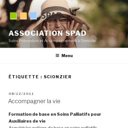
Aller
au
contenu
principal
ASSOCIATION SPAD
Soins Prévention et Accompagnement à Domicile
Menu
ÉTIQUETTE :
SCIONZIER
PUBLIÉ
08/12/2011
LE
Accompagner la vie
Formation de base en Soins Palliatifs pour
Auxiliaires de vie
Acquérir les notions de base en soins palliatifs.