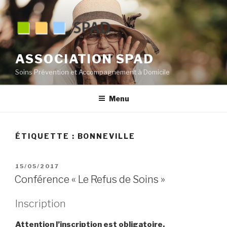
Aller
au
contenu
principal
ASSOCIATION SPAD
Soins Prévention et Accompagnement à Domicile
Menu
ÉTIQUETTE :
BONNEVILLE
PUBLIÉ
15/05/2017
LE
Conférence « Le Refus de Soins »
Inscription
Attention l’inscription est obligatoire.