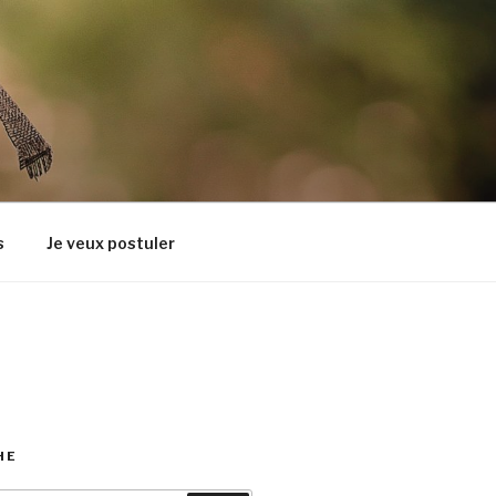
s
Je veux postuler
HE