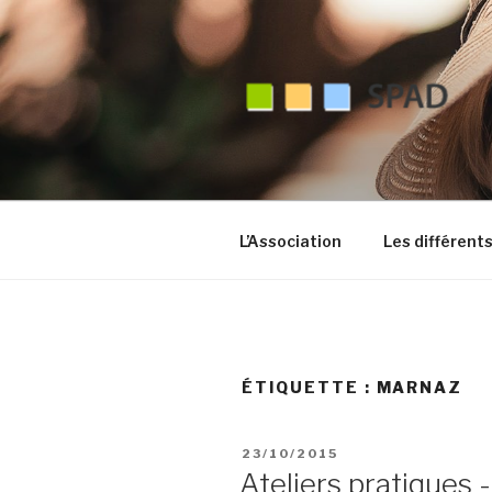
Aller
au
contenu
principal
L’Association
Les différent
ÉTIQUETTE :
MARNAZ
PUBLIÉ
23/10/2015
LE
Ateliers pratiques