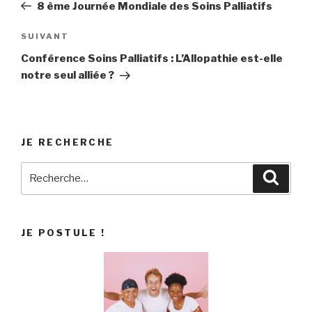
précédent
8 ème Journée Mondiale des Soins Palliatifs
l’article
Article
SUIVANT
suivant
Conférence Soins Palliatifs : L’Allopathie est-elle
notre seul alliée ?
JE RECHERCHE
Recherche
Reche
pour
:
JE POSTULE !