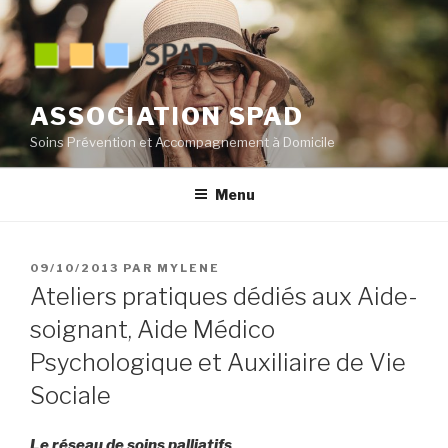
Aller
au
contenu
principal
ASSOCIATION SPAD
Soins Prévention et Accompagnement à Domicile
Menu
PUBLIÉ
09/10/2013
PAR
MYLENE
LE
Ateliers pratiques dédiés aux Aide-
soignant, Aide Médico
Psychologique et Auxiliaire de Vie
Sociale
Le réseau de soins palliatifs