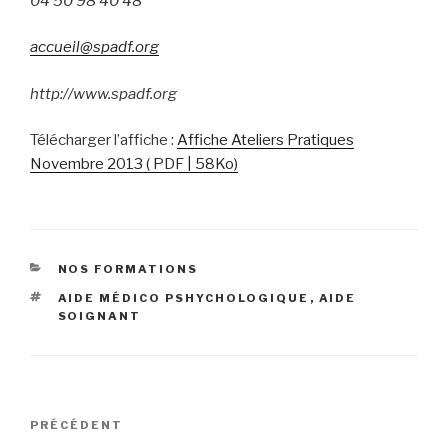
04 50 98 40 48
accueil@spadf.org
http://www.spadf.org
Télécharger l’affiche :
Affiche Ateliers Pratiques
Novembre 2013 ( PDF | 58Ko)
CATÉGORIES
NOS FORMATIONS
ÉTIQUETTES
AIDE MÉDICO PSHYCHOLOGIQUE
,
AIDE
SOIGNANT
Navigation
Article
PRÉCÉDENT
de