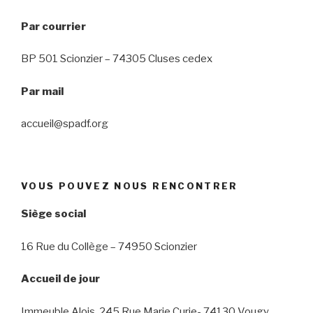
Par courrier
BP 501 Scionzier – 74305 Cluses cedex
Par mail
accueil@spadf.org
VOUS POUVEZ NOUS RENCONTRER
Siège social
16 Rue du Collège – 74950 Scionzier
Accueil de jour
Immeuble Alois, 245 Rue Marie Curie- 74130 Vougy