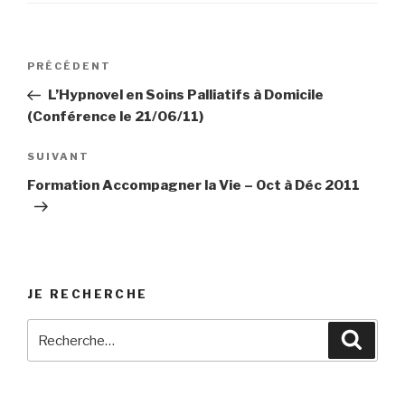
Navigation
Article
PRÉCÉDENT
de
précédent
L’Hypnovel en Soins Palliatifs à Domicile
l’article
(Conférence le 21/06/11)
Article
SUIVANT
suivant
Formation Accompagner la Vie – Oct à Déc 2011
JE RECHERCHE
Recherche
Reche
pour
: