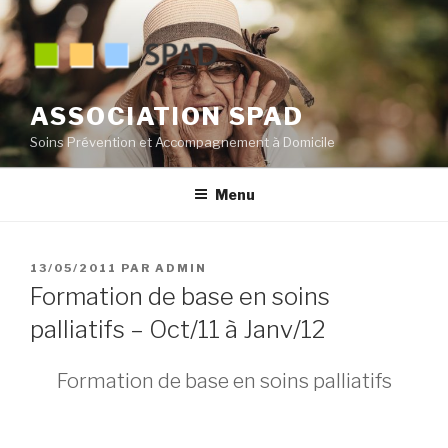
Aller
au
contenu
principal
ASSOCIATION SPAD
Soins Prévention et Accompagnement à Domicile
Menu
PUBLIÉ
13/05/2011
PAR
ADMIN
LE
Formation de base en soins
palliatifs – Oct/11 à Janv/12
Formation de base en soins palliatifs