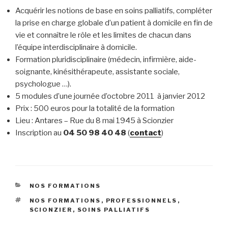
Acquérir les notions de base en soins palliatifs, compléter
la prise en charge globale d’un patient à domicile en fin de
vie et connaître le rôle et les limites de chacun dans
l’équipe interdisciplinaire à domicile.
Formation pluridisciplinaire (médecin, infirmière, aide-
soignante, kinésithérapeute, assistante sociale,
psychologue …).
5 modules d’une journée d’octobre 2011 à janvier 2012
Prix : 500 euros pour la totalité de la formation
Lieu : Antares – Rue du 8 mai 1945 à Scionzier
Inscription au
04 50 98 40 48
(
contact
)
CATÉGORIES
NOS FORMATIONS
ÉTIQUETTES
NOS FORMATIONS
,
PROFESSIONNELS
,
SCIONZIER
,
SOINS PALLIATIFS